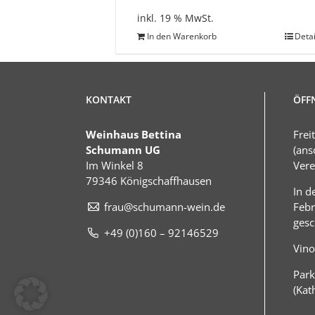
inkl. 19 % MwSt.
In den Warenkorb
Detai
KONTAKT
ÖFF
Weinhaus Bettina
Frei
Schumann UG
(ans
Im Winkel 8
Vere
79346 Königschaffhausen
In d
frau@schumann-wein.de
Febr
gesc
+49 (0)160 – 92146529
Vino
Park
(Kat