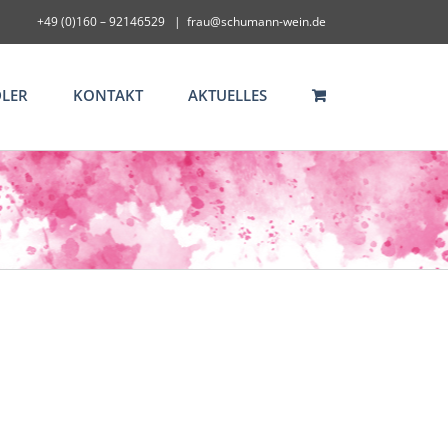
+49 (0)160 – 92146529
|
frau@schumann-wein.de
LER
KONTAKT
AKTUELLES