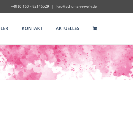
+49 (0)160 – 92146529
|
frau@schumann-wein.de
LER
KONTAKT
AKTUELLES