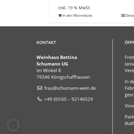
inkl. 19 % MwSt.
In den Warenkorb
Detai
KONTAKT
ÖFF
Weinhaus Bettina
Frei
Schumann UG
(ans
Im Winkel 8
Vere
79346 Königschaffhausen
In d
frau@schumann-wein.de
Febr
gesc
+49 (0)160 – 92146529
Vino
Park
(Kat