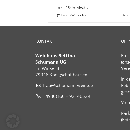
inkl. 19 % MwSt.
In den Warenkorb
Detai
KONTAKT
ÖFF
Weinhaus Bettina
Frei
Schumann UG
(ans
Im Winkel 8
Vere
79346 Königschaffhausen
In d
frau@schumann-wein.de
Febr
gesc
+49 (0)160 – 92146529
Vino
Park
(Kat