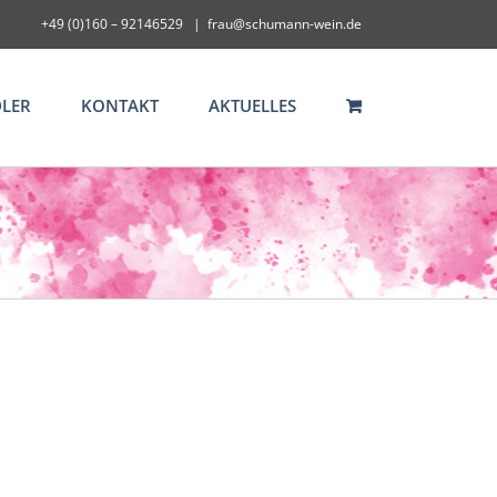
+49 (0)160 – 92146529
|
frau@schumann-wein.de
LER
KONTAKT
AKTUELLES