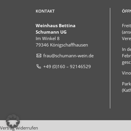
KONTAKT
ÖFF
Weinhaus Bettina
Frei
Schumann UG
(ans
Im Winkel 8
Vere
79346 Königschaffhausen
In d
frau@schumann-wein.de
Febr
gesc
+49 (0)160 – 92146529
Vino
Park
(Kat
Vertrag widerrufen