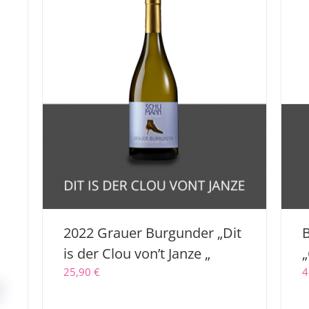
2022 Grauer Burgunder „Dit
B
is der Clou von’t Janze „
„
25,90
€
4