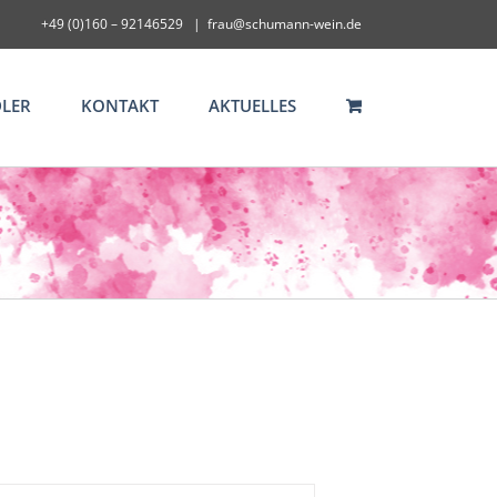
+49 (0)160 – 92146529
|
frau@schumann-wein.de
LER
KONTAKT
AKTUELLES