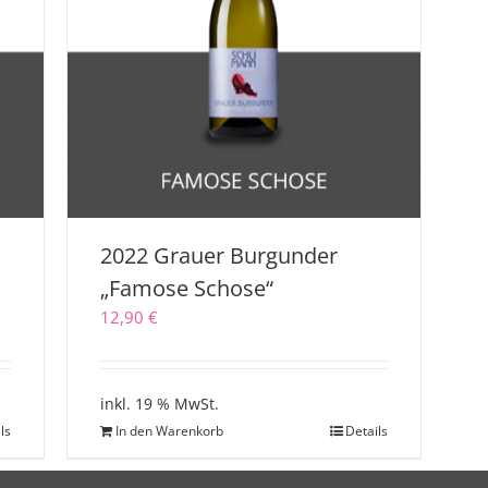
r
2022 Grauer Burgunder
„Famose Schose“
12,90
€
inkl. 19 % MwSt.
ls
In den Warenkorb
Details