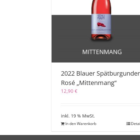
2022 Blauer Spätburgunde
Rosé „Mittenmang“
12,90
€
inkl. 19 % MwSt.
In den Warenkorb
Detai