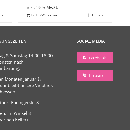
inkl. 19 % MwSt.
ls
In den Warenkorb
Details
NUNGSZEITEN
SOCIAL MEDIA
tag & Samstag 14:00-18:00
Facebook
onsten nach
inbarung).
Instagram
en Monaten Januar &
uar bleibt unsere Vinothek
hlossen.
thek: Endingerstr. 8
en: Im Winkel 8
harinen Keller)