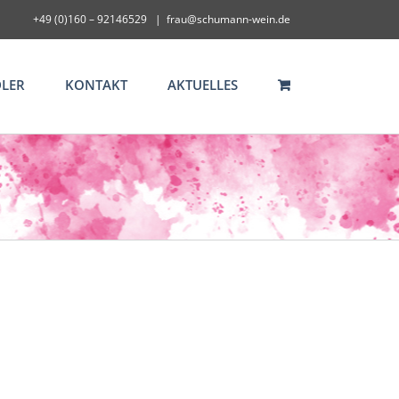
+49 (0)160 – 92146529
|
frau@schumann-wein.de
LER
KONTAKT
AKTUELLES