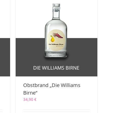
Obstbrand „Die Williams
Birne“
34,90
€