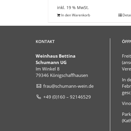
inkl. 19 % MwSt.
In den Warenkorb
Detai
KONTAKT
ÖFF
Weinhaus Bettina
Frei
Schumann UG
(ans
Im Winkel 8
Vere
79346 Königschaffhausen
In d
frau@schumann-wein.de
Febr
gesc
+49 (0)160 – 92146529
Vino
Park
(Kat