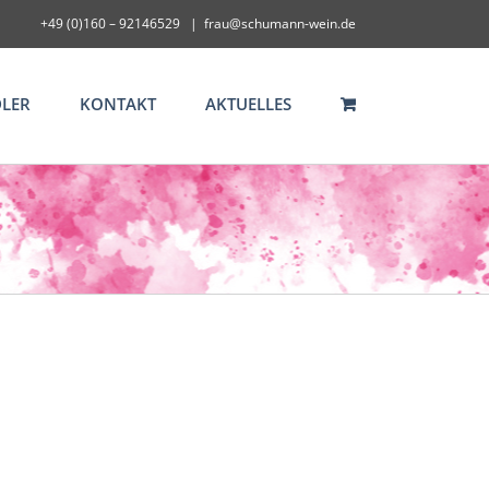
+49 (0)160 – 92146529
|
frau@schumann-wein.de
LER
KONTAKT
AKTUELLES