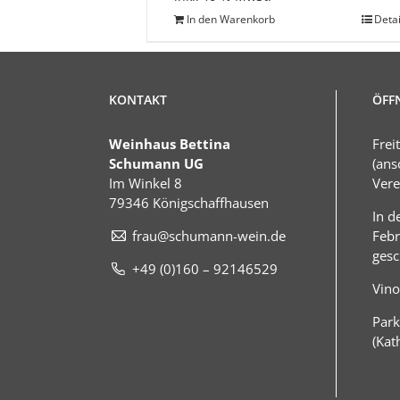
In den Warenkorb
Detai
KONTAKT
ÖFF
Weinhaus Bettina
Frei
Schumann UG
(ans
Im Winkel 8
Vere
79346 Königschaffhausen
In d
frau@schumann-wein.de
Febr
gesc
+49 (0)160 – 92146529
Vino
Park
(Kat