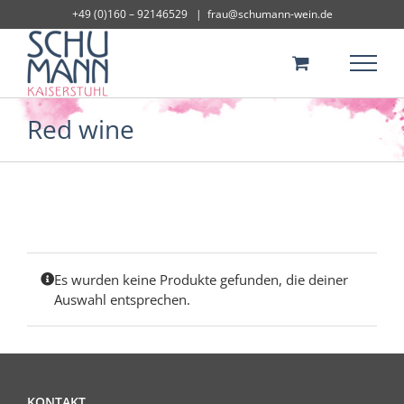
Skip
+49 (0)160 – 92146529
|
frau@schumann-wein.de
to
content
Red wine
Es wurden keine Produkte gefunden, die deiner
Auswahl entsprechen.
KONTAKT