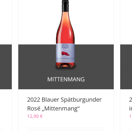
r
2022 Blauer Spätburgunder
2
Rosé „Mittenmang“
i
12,90
€
1