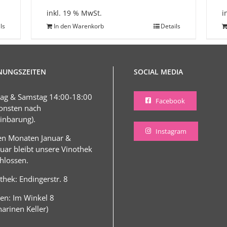
inkl. 19 % MwSt.
i
ls
In den Warenkorb
Details
NUNGSZEITEN
SOCIAL MEDIA
tag & Samstag 14:00-18:00
Facebook
onsten nach
inbarung).
Instagram
en Monaten Januar &
uar bleibt unsere Vinothek
hlossen.
thek: Endingerstr. 8
en: Im Winkel 8
harinen Keller)