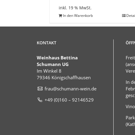
inkl. 19 % MwSt.
In den Warenkorb
Detai
KONTAKT
ÖFF
Weinhaus Bettina
Frei
Schumann UG
(ans
Im Winkel 8
Vere
79346 Königschaffhausen
In d
frau@schumann-wein.de
Febr
gesc
+49 (0)160 – 92146529
Vino
Park
(Kat