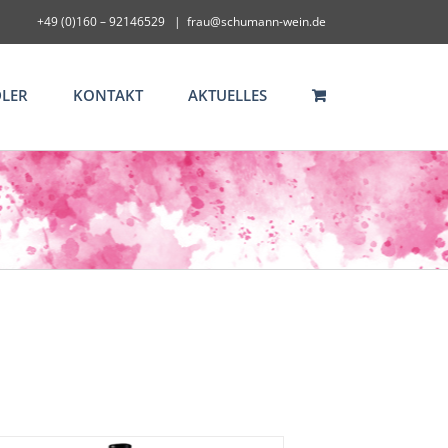
+49 (0)160 – 92146529
|
frau@schumann-wein.de
LER
KONTAKT
AKTUELLES