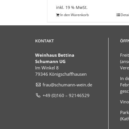
inkl. 19 % MwSt.
In den Warenkorb
Detai
KONTAKT
ÖFF
Weinhaus Bettina
Frei
Schumann UG
(ans
Im Winkel 8
Vere
79346 Königschaffhausen
In d
frau@schumann-wein.de
Febr
gesc
+49 (0)160 – 92146529
Vino
Park
(Kat