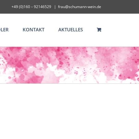
+49 (0)160 – 92146529
|
frau@schumann-wein.de
LER
KONTAKT
AKTUELLES