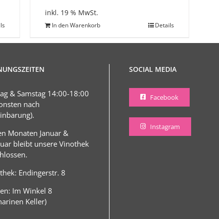
inkl. 19 % MwSt.
ls
In den Warenkorb
Details
NUNGSZEITEN
SOCIAL MEDIA
tag & Samstag 14:00-18:00
Facebook
onsten nach
inbarung).
Instagram
en Monaten Januar &
uar bleibt unsere Vinothek
hlossen.
thek: Endingerstr. 8
en: Im Winkel 8
harinen Keller)