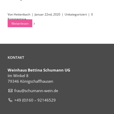
Von
Hettenbach
|
Januar 22nd, 2020
|
Unkategorisiert
|
0
Kommentare
Weiterlesen
KONTAKT
Weinhaus Bettina Schumann UG
Im Winkel 8
79346 Königschaffhausen
frau@schumann-wein.de
+49 (0)160 – 92146529