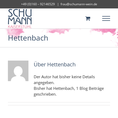
Skip
+49 (0)160 – 92146529
|
frau@schumann-wein.de
to
content
Hettenbach
Über
Hettenbach
Der Autor hat bisher keine Details
angegeben.
Bisher hat Hettenbach, 1 Blog Beiträge
geschrieben.