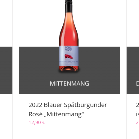
2022 Blauer Spätburgunder
2
Rosé „Mittenmang“
i
12,90
€
2