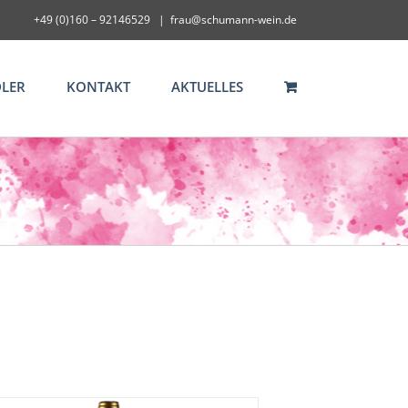
+49 (0)160 – 92146529
|
frau@schumann-wein.de
LER
KONTAKT
AKTUELLES