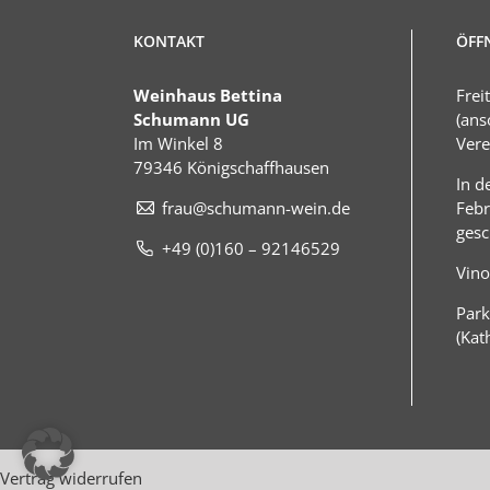
KONTAKT
ÖFF
Weinhaus Bettina
Frei
Schumann UG
(ans
Im Winkel 8
Vere
79346 Königschaffhausen
In d
frau@schumann-wein.de
Febr
gesc
+49 (0)160 – 92146529
Vino
Park
(Kat
Vertrag widerrufen