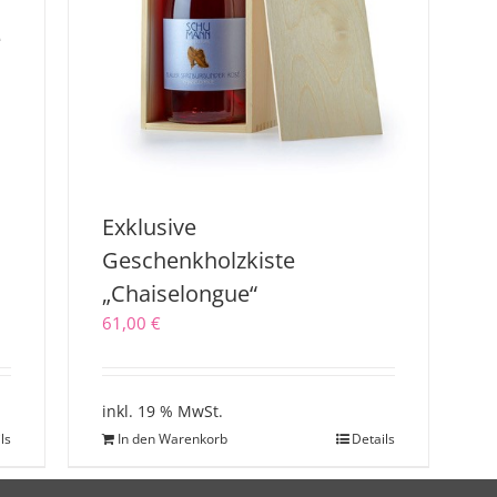
é
Exklusive
Geschenkholzkiste
„Chaiselongue“
61,00
€
inkl. 19 % MwSt.
ls
In den Warenkorb
Details