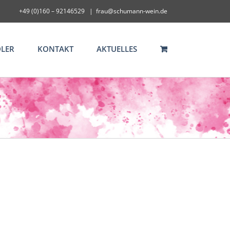
+49 (0)160 – 92146529
|
frau@schumann-wein.de
LER
KONTAKT
AKTUELLES